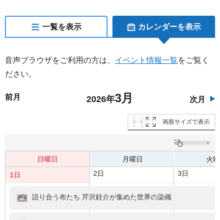
一覧を表示
カレンダーを表示
音声ブラウザをご利用の方は、
イベント情報一覧
をご覧く
ださい。
3月
前月
2026年
次月
画面サイズで表示
日曜日
月曜日
火曜
2日
3日
1日
語り合う布たち 芹沢銈介が集めた世界の染織