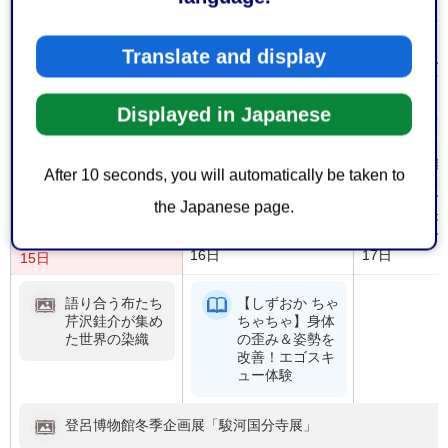
企画展「徳川御
【しず
三卿田安徳川
ちゃ
Translate and display
家」
と学
ルで
ミュ
Displayed in Japanese
ン講
みほしるべ企画展「松韻を聴く旅～写真家・川廷昌弘が出会
After 10 seconds, you will automatically be taken to
the Japanese page.
もっ
16日
17日
15日
語り合う布たち
【しずおか ちゃ
芹沢銈介が集め
ちゃちゃ】身体
た世界の染織
の歪み＆姿勢を
改善！エゴスキ
ュー体験
登呂博物館冬季企画展「駿河国分寺展」