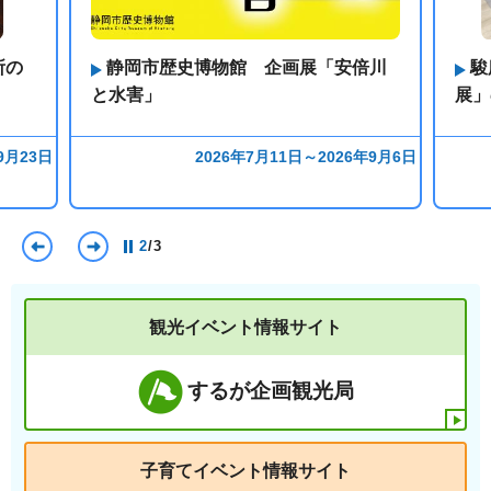
所の
静岡市歴史博物館 企画展「安倍川
駿
と水害」
展」
9月23日
2026年7月11日～2026年9月6日
前のスライドを表示
次のスライドを表示
2
/
3
観光イベント情報サイト
するが企画観光局
子育てイベント情報サイト