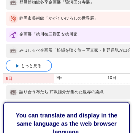
登呂博物館冬季企画展「駿河国分寺展」
静岡市美術館「かがくいひろしの世界展」
企画展「徳川御三卿田安徳川家」
みほしるべ企画展「松韻を聴く旅～写真家・川廷昌弘が出会
もっと見る
9日
10日
8日
語り合う布たち 芹沢銈介が集めた世界の染織
登呂博物館冬季企画展「駿河国分寺展」
You can translate and display in the
same language as the web browser
静岡市美術館「かがくいひろしの世界展」
language.