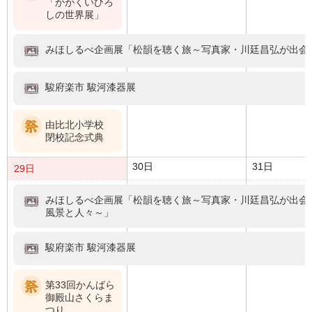
「かがくいひろ
しの世界展」
みほしるべ企画展「松韻を聴く旅～写真家・川廷昌弘が出会
駿府楽市 駿河漆器展
由比北小学校
閉校記念式典
30日
31日
29日
みほしるべ企画展「松韻を聴く旅～写真家・川廷昌弘が出会
風景と人々～」
駿府楽市 駿河漆器展
第33回かんばら
御殿山さくらま
つり