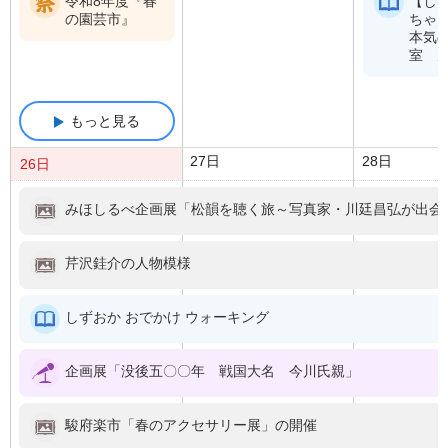
令和8年度『春
【しず
の園芸市』
ちゃ
本気
室 
もっと見る
27日
28日
26日
みほしるべ企画展「松韻を聴く旅～写真家・川廷昌弘が出会
芹沢銈介の人物模様
しずおか おでかけ ウォーキング
企画展「没後五〇〇年 戦国大名 今川氏親」
駿府楽市「春のアクセサリー展」の開催