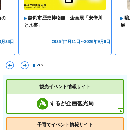
所の
静岡市歴史博物館 企画展「安倍川
駿
と水害」
展」
9月23日
2026年7月11日～2026年9月6日
前のスライドを表示
次のスライドを表示
2
/
3
観光イベント情報サイト
するが企画観光局
子育てイベント情報サイト