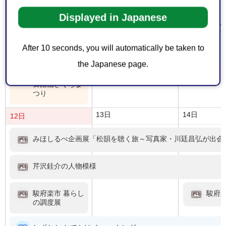
第70回静岡まつ
【しず
り
ちゃ
Displayed in Japanese
と学
ルで
ミュ
After 10 seconds, you will automatically be taken to
ン講
the Japanese page.
第33回かんばら
御殿山さくらま
つり
13日
14日
12日
みほしるべ企画展「松韻を聴く旅～写真家・川廷昌弘が出会
芹沢銈介の人物模様
駿府楽市 暮らし
駿府
の調度展