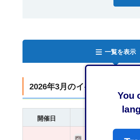
一覧を表示
2026年3月のイベント
You c
lan
開催日
語り合う布たち 芹