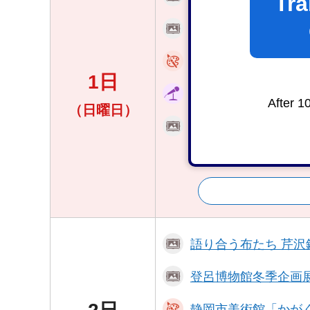
Tra
登呂博物館冬季企画
静岡市美術館「かが
1日
企画展「徳川御三卿
After 1
（日曜日）
みほしるべ企画展「
人々～」
語り合う布たち 芹
登呂博物館冬季企画
静岡市美術館「かが