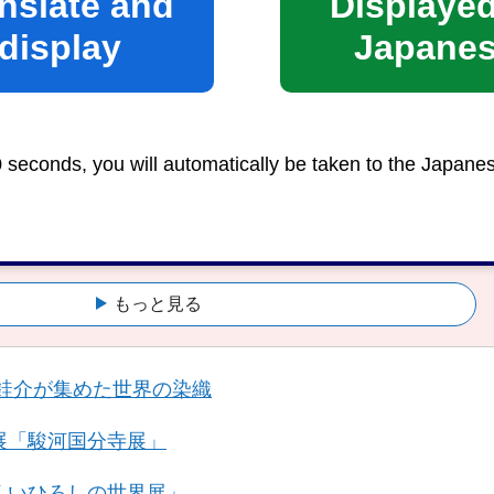
nslate and
Displayed
display
Japane
展「駿河国分寺展」
くいひろしの世界展」
田安徳川家」
0 seconds, you will automatically be taken to the Japane
松韻を聴く旅～写真家・川廷昌弘が出会った松原の風景
もっと見る
沢銈介が集めた世界の染織
展「駿河国分寺展」
くいひろしの世界展」