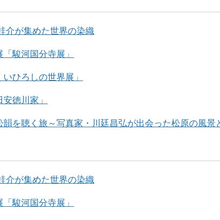
沢銈介が集めた世界の染織
展「駿河国分寺展」
くいひろしの世界展」
田安徳川家」
松韻を聴く旅～写真家・川廷昌弘が出会った松原の風景
沢銈介が集めた世界の染織
展「駿河国分寺展」