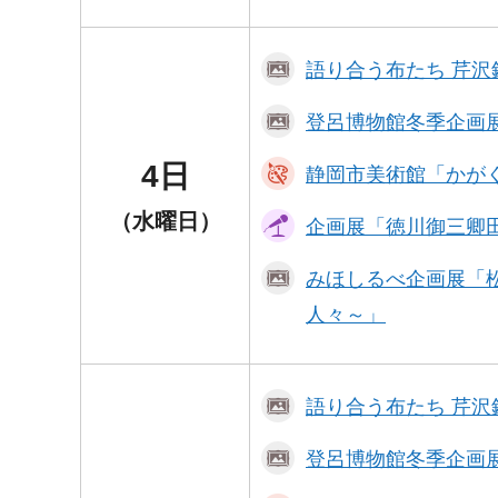
語り合う布たち 芹
登呂博物館冬季企画
4日
静岡市美術館「かが
（水曜日）
企画展「徳川御三卿
みほしるべ企画展「
人々～」
語り合う布たち 芹
登呂博物館冬季企画