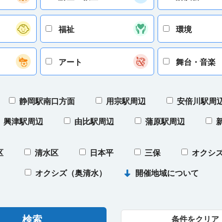
福祉
環境
アート
舞台・音楽
静岡駅南口方面
用宗駅周辺
安倍川駅周
興津駅周辺
由比駅周辺
蒲原駅周辺
区
清水区
日本平
三保
オクシ
）
オクシズ（奥清水）
開催地域について
条件をクリア