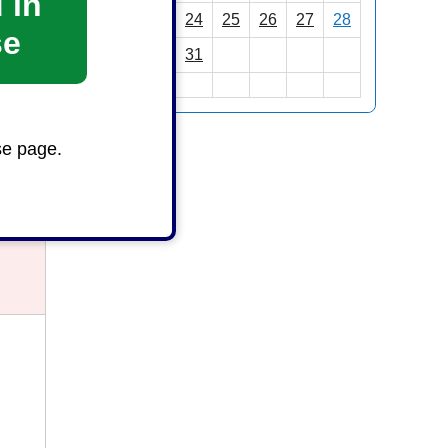
 in
22
23
24
25
26
27
28
se
29
30
31
se page.
と