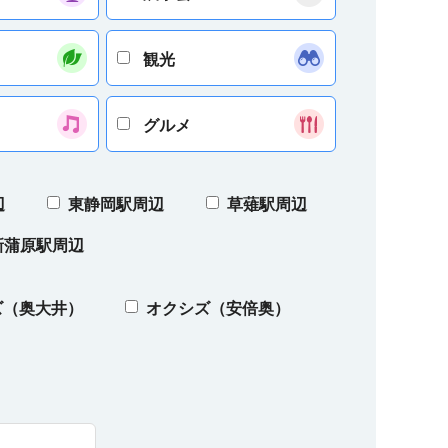
観光
グルメ
辺
東静岡駅周辺
草薙駅周辺
新蒲原駅周辺
ズ（奥大井）
オクシズ（安倍奥）