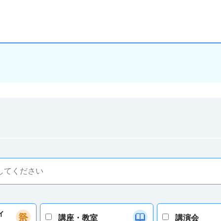
ィ
講座・教室
講演会