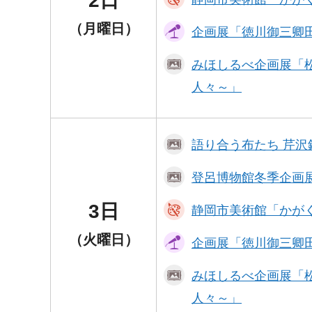
2日
（月曜日）
企画展「徳川御三卿
みほしるべ企画展「
人々～」
語り合う布たち 芹
登呂博物館冬季企画
3日
静岡市美術館「かが
（火曜日）
企画展「徳川御三卿
みほしるべ企画展「
人々～」