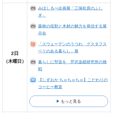
みほしるべ企画展「三保松原のふし
ぎ」
森林の役割と木材の魅力を発信する展
示会
「スウェーデンのうつわ グスタフス
ベリのある暮らし」展
2日
（木曜日）
暮らしに型染を 芹沢染紙研究所の挑
戦
【しずおか ちゃちゃちゃ】こだわりの
コーヒー教室
もっと見る