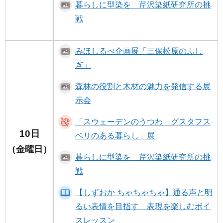
暮らしに型染を 芹沢染紙研究所の挑
戦
みほしるべ企画展「三保松原のふし
ぎ」
森林の役割と木材の魅力を発信する展
示会
「スウェーデンのうつわ グスタフス
10日
ベリのある暮らし」展
（金曜日）
暮らしに型染を 芹沢染紙研究所の挑
戦
【しずおか ちゃちゃちゃ】通る声と明
るい表情を目指す 表現を楽しむボイ
スレッスン