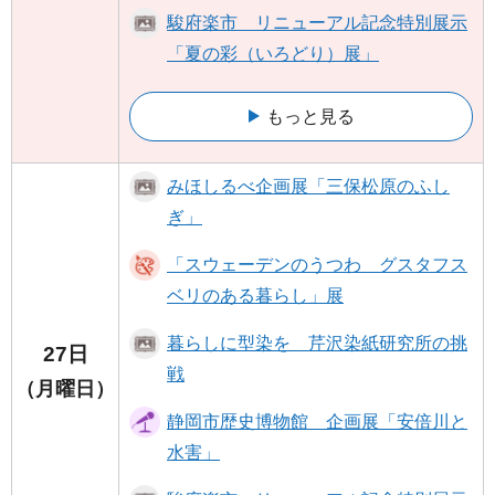
駿府楽市 リニューアル記念特別展示
「夏の彩（いろどり）展」
もっと見る
みほしるべ企画展「三保松原のふし
ぎ」
「スウェーデンのうつわ グスタフス
ベリのある暮らし」展
暮らしに型染を 芹沢染紙研究所の挑
27日
戦
（月曜日）
静岡市歴史博物館 企画展「安倍川と
水害」