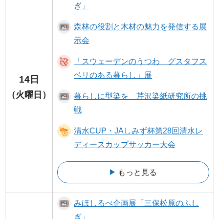
ぎ」
森林の役割と木材の魅力を発信する展
示会
「スウェーデンのうつわ グスタフス
ベリのある暮らし」展
14日
（火曜日）
暮らしに型染を 芹沢染紙研究所の挑
戦
清水CUP・JAしみず杯第28回清水レ
ディースカップサッカー大会
もっと見る
みほしるべ企画展「三保松原のふし
ぎ」