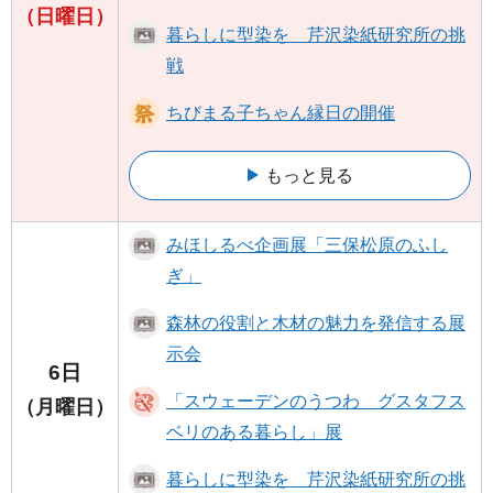
（日曜日）
暮らしに型染を 芹沢染紙研究所の挑
戦
ちびまる子ちゃん縁日の開催
もっと見る
みほしるべ企画展「三保松原のふし
ぎ」
森林の役割と木材の魅力を発信する展
示会
6日
「スウェーデンのうつわ グスタフス
（月曜日）
ベリのある暮らし」展
暮らしに型染を 芹沢染紙研究所の挑