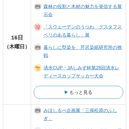
森林の役割と木材の魅力を発信する展
示会
「スウェーデンのうつわ グスタフス
ベリのある暮らし」展
16日
（木曜日）
暮らしに型染を 芹沢染紙研究所の挑
戦
清水CUP・JAしみず杯第28回清水レ
ディースカップサッカー大会
もっと見る
みほしるべ企画展「三保松原のふし
ぎ」