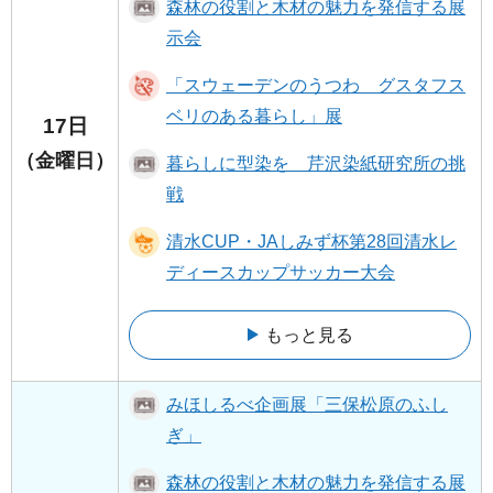
森林の役割と木材の魅力を発信する展
示会
「スウェーデンのうつわ グスタフス
ベリのある暮らし」展
17日
（金曜日）
暮らしに型染を 芹沢染紙研究所の挑
戦
清水CUP・JAしみず杯第28回清水レ
ディースカップサッカー大会
もっと見る
みほしるべ企画展「三保松原のふし
ぎ」
森林の役割と木材の魅力を発信する展