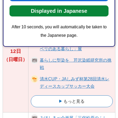
みほしるべ企画展「三保松原のふし
Displayed in Japanese
ぎ」
森林の役割と木材の魅力を発信する展
After 10 seconds, you will automatically be taken to
示会
the Japanese page.
「スウェーデンのうつわ グスタフス
ベリのある暮らし」展
12日
（日曜日）
暮らしに型染を 芹沢染紙研究所の挑
戦
清水CUP・JAしみず杯第28回清水レ
ディースカップサッカー大会
もっと見る
みほしるべ企画展「三保松原のふし