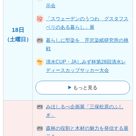
示会
「スウェーデンのうつわ グスタフス
ベリのある暮らし」展
18日
（土曜日）
暮らしに型染を 芹沢染紙研究所の挑
戦
清水CUP・JAしみず杯第28回清水レ
ディースカップサッカー大会
もっと見る
みほしるべ企画展「三保松原のふし
ぎ」
森林の役割と木材の魅力を発信する展