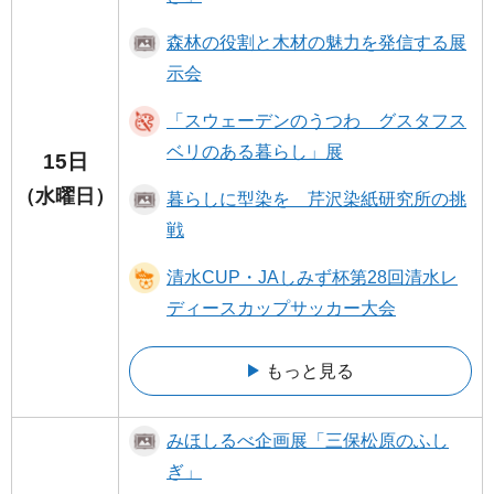
森林の役割と木材の魅力を発信する展
示会
「スウェーデンのうつわ グスタフス
ベリのある暮らし」展
15日
（水曜日）
暮らしに型染を 芹沢染紙研究所の挑
戦
清水CUP・JAしみず杯第28回清水レ
ディースカップサッカー大会
もっと見る
みほしるべ企画展「三保松原のふし
ぎ」