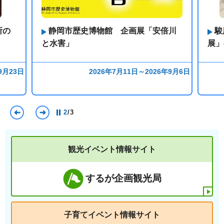
所の
静岡市歴史博物館 企画展「安倍川
駿
と水害」
展」
9月23日
2026年7月11日～2026年9月6日
前のスライドを表示
次のスライドを表示
2
/
3
観光イベント情報サイト
するが企画観光局
子育てイベント情報サイト