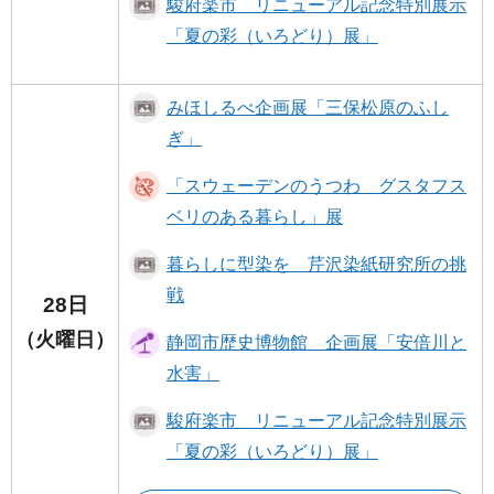
駿府楽市 リニューアル記念特別展示
「夏の彩（いろどり）展」
みほしるべ企画展「三保松原のふし
ぎ」
「スウェーデンのうつわ グスタフス
ベリのある暮らし」展
暮らしに型染を 芹沢染紙研究所の挑
戦
28日
（火曜日）
静岡市歴史博物館 企画展「安倍川と
水害」
駿府楽市 リニューアル記念特別展示
「夏の彩（いろどり）展」