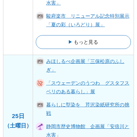
水害」
駿府楽市 リニューアル記念特別展示
「夏の彩（いろどり）展」
もっと見る
みほしるべ企画展「三保松原のふし
ぎ」
「スウェーデンのうつわ グスタフス
ベリのある暮らし」展
暮らしに型染を 芹沢染紙研究所の挑
戦
25日
（土曜日）
静岡市歴史博物館 企画展「安倍川と
水害」