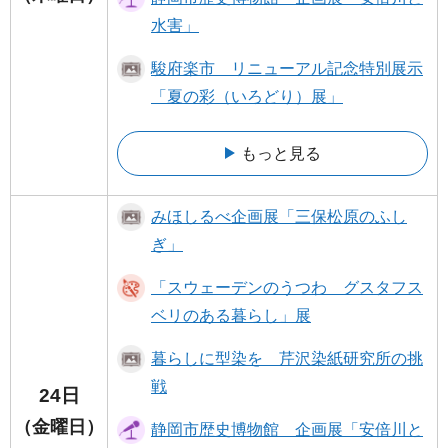
水害」
駿府楽市 リニューアル記念特別展示
「夏の彩（いろどり）展」
もっと見る
みほしるべ企画展「三保松原のふし
ぎ」
「スウェーデンのうつわ グスタフス
ベリのある暮らし」展
暮らしに型染を 芹沢染紙研究所の挑
戦
24日
（金曜日）
静岡市歴史博物館 企画展「安倍川と