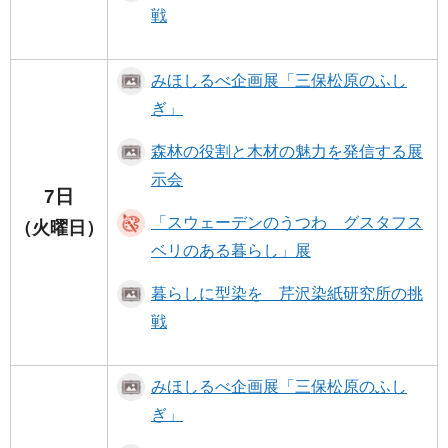
戦
みほしるべ企画展「三保松原のふし
ぎ」
森林の役割と木材の魅力を発信する展
示会
7日
「スウェーデンのうつわ グスタフス
（火曜日）
ベリのある暮らし」展
暮らしに型染を 芹沢染紙研究所の挑
戦
みほしるべ企画展「三保松原のふし
ぎ」