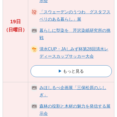
示会
「スウェーデンのうつわ グスタフス
ベリのある暮らし」展
19日
（日曜日）
暮らしに型染を 芹沢染紙研究所の挑
戦
清水CUP・JAしみず杯第28回清水レ
ディースカップサッカー大会
もっと見る
みほしるべ企画展「三保松原のふし
ぎ」
森林の役割と木材の魅力を発信する展
示会