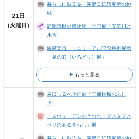
暮らしに型染を 芹沢染紙研究所の挑
戦
21日
（火曜日）
静岡市歴史博物館 企画展「安倍川と
水害」
駿府楽市 リニューアル記念特別展示
「夏の彩（いろどり）展」
もっと見る
みほしるべ企画展「三保松原のふし
ぎ」
「スウェーデンのうつわ グスタフス
ベリのある暮らし」展
暮らしに型染を 芹沢染紙研究所の挑