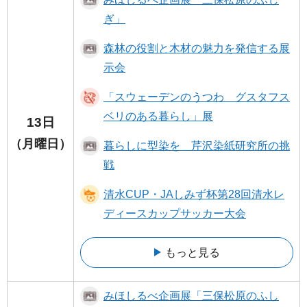
ぎ」
森林の役割と木材の魅力を発信する展
示会
「スウェーデンのうつわ グスタフス
ベリのある暮らし」展
13日
（月曜日）
暮らしに型染を 芹沢染紙研究所の挑
戦
清水CUP・JAしみず杯第28回清水レ
ディースカップサッカー大会
もっと見る
みほしるべ企画展「三保松原のふし