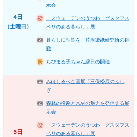
示会
4日
「スウェーデンのうつわ グスタフス
（土曜日）
ベリのある暮らし」展
暮らしに型染を 芹沢染紙研究所の挑
戦
ちびまる子ちゃん縁日の開催
みほしるべ企画展「三保松原のふし
ぎ」
森林の役割と木材の魅力を発信する展
示会
「スウェーデンのうつわ グスタフス
5日
ベリのある暮らし」展