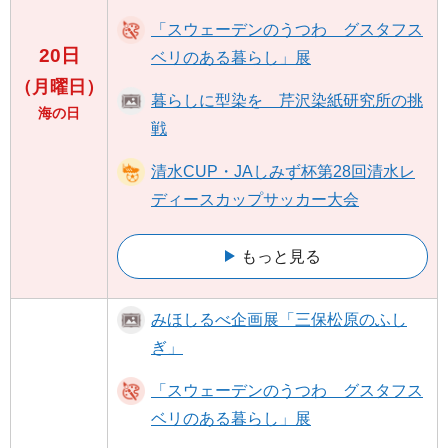
「スウェーデンのうつわ グスタフス
20日
ベリのある暮らし」展
（月曜日）
暮らしに型染を 芹沢染紙研究所の挑
海の日
戦
清水CUP・JAしみず杯第28回清水レ
ディースカップサッカー大会
もっと見る
みほしるべ企画展「三保松原のふし
ぎ」
「スウェーデンのうつわ グスタフス
ベリのある暮らし」展