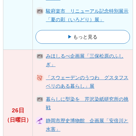
駿府楽市 リニューアル記念特別展示
「夏の彩（いろどり）展」
もっと見る
みほしるべ企画展「三保松原のふし
ぎ」
「スウェーデンのうつわ グスタフス
ベリのある暮らし」展
暮らしに型染を 芹沢染紙研究所の挑
戦
26日
（日曜日）
静岡市歴史博物館 企画展「安倍川と
水害」