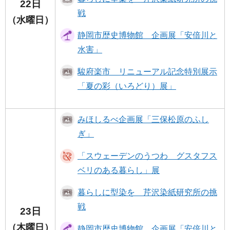
22日
戦
（水曜日）
静岡市歴史博物館 企画展「安倍川と
水害」
駿府楽市 リニューアル記念特別展示
「夏の彩（いろどり）展」
みほしるべ企画展「三保松原のふし
ぎ」
「スウェーデンのうつわ グスタフス
ベリのある暮らし」展
暮らしに型染を 芹沢染紙研究所の挑
戦
23日
（木曜日）
静岡市歴史博物館 企画展「安倍川と