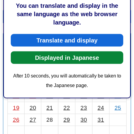
You can translate and display in the
same language as the web browser
一覧を表示
カレンダーを表示
language.
Translate and display
10月
前月
2025年
次月
Displayed in Japanese
日
月
火
水
木
金
土
1
2
3
4
After 10 seconds, you will automatically be taken to
5
6
7
8
9
10
11
the Japanese page.
12
13
14
15
16
17
18
19
20
21
22
23
24
25
26
27
28
29
30
31