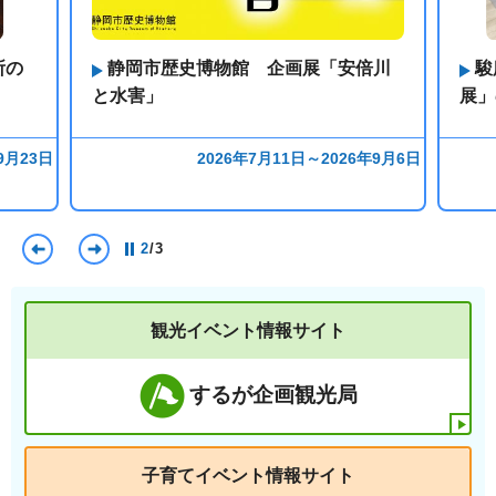
所の
静岡市歴史博物館 企画展「安倍川
駿
と水害」
展」
9月23日
2026年7月11日～2026年9月6日
前のスライドを表示
次のスライドを表示
2
/
3
観光イベント情報サイト
するが企画観光局
子育てイベント情報サイト