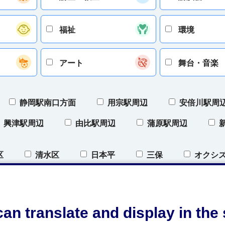
福祉
環境
アート
舞台・音楽
静岡駅南口方面
用宗駅周辺
安倍川駅周
興津駅周辺
由比駅周辺
蒲原駅周辺
区
清水区
日本平
三保
オクシ
）
オクシズ（奥清水）
開催地域について
an translate and display in th
条件をクリア