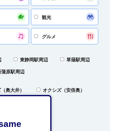
観光
グルメ
辺
東静岡駅周辺
草薙駅周辺
新蒲原駅周辺
ズ（奥大井）
オクシズ（安倍奥）
e same