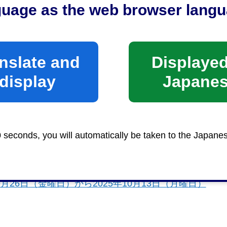
guage as the web browser langu
nslate and
Displayed
display
Japane
0 seconds, you will automatically be taken to the Japane
9月26日（金曜日）から2025年10月13日（月曜日）