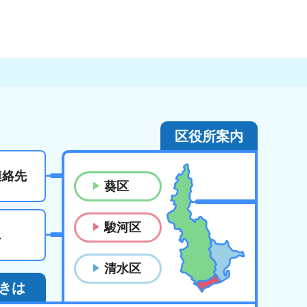
区役所案内
連絡先
葵区
駿河区
ス
清水区
きは