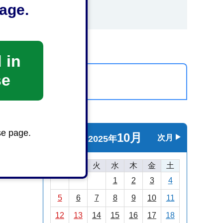
age.
 in
se
カレンダーを表示
se page.
10月
前月
次月
2025年
日
月
火
水
木
金
土
1
2
3
4
5
6
7
8
9
10
11
12
13
14
15
16
17
18