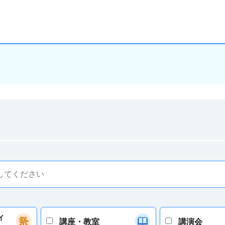
ィ
講座・教室
講演会