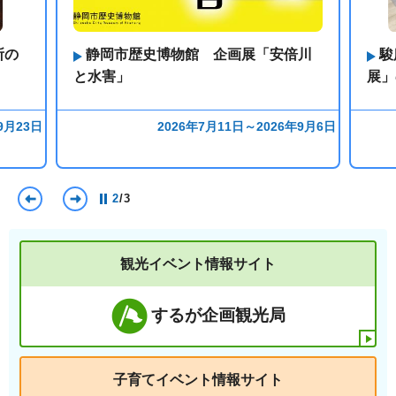
所の
静岡市歴史博物館 企画展「安倍川
駿
と水害」
展」
9月23日
2026年7月11日～2026年9月6日
前のスライドを表示
次のスライドを表示
2
/
3
観光イベント情報サイト
するが企画観光局
子育てイベント情報サイト