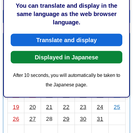
You can translate and display in the
same language as the web browser
一覧を表示
カレンダーを表示
language.
Translate and display
10月
前月
2025年
次月
Displayed in Japanese
日
月
火
水
木
金
土
1
2
3
4
After 10 seconds, you will automatically be taken to
5
6
7
8
9
10
11
the Japanese page.
12
13
14
15
16
17
18
19
20
21
22
23
24
25
26
27
28
29
30
31