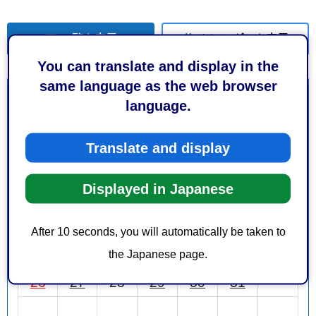
一覧を表示
カレンダーを表示
You can translate and display in the
same language as the web browser
10月
前月
2025年
次月
language.
日
月
火
水
木
金
土
Translate and display
1
2
3
4
Displayed in Japanese
5
6
7
8
9
10
11
12
13
14
15
16
17
18
After 10 seconds, you will automatically be taken to
19
20
21
22
23
24
25
the Japanese page.
26
27
28
29
30
31