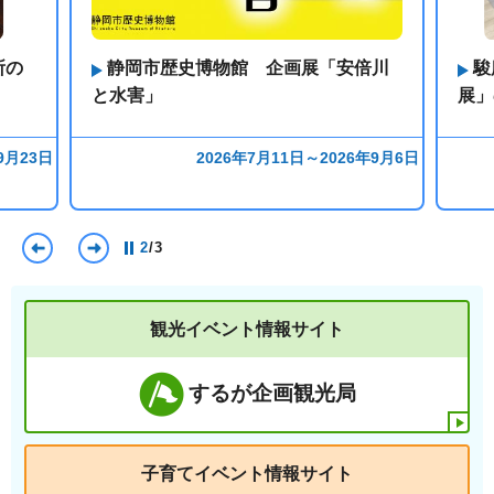
所の
静岡市歴史博物館 企画展「安倍川
駿
と水害」
展」
9月23日
2026年7月11日～2026年9月6日
前のスライドを表示
次のスライドを表示
2
/
3
観光イベント情報サイト
するが企画観光局
子育てイベント情報サイト