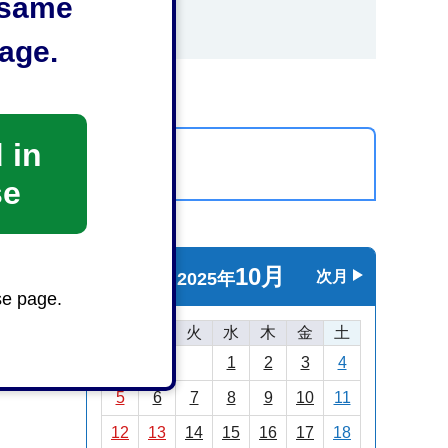
e same
age.
 in
カレンダーを表示
se
10月
前月
次月
2025年
se page.
日
月
火
水
木
金
土
26日
1
2
3
4
5
6
7
8
9
10
11
12
13
14
15
16
17
18