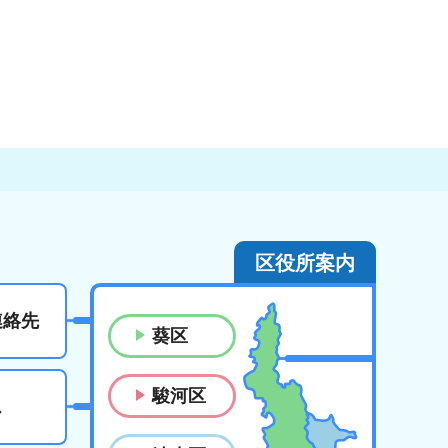
区役所案内
連絡先
葵区
駿河区
ス