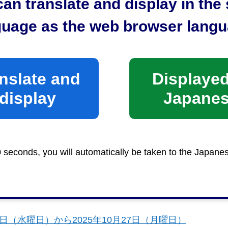
an translate and display in th
guage as the web browser langu
nslate and
Displayed
display
Japane
0 seconds, you will automatically be taken to the Japane
書院） 2025年10月4日（土曜日）から2025年10月
15日（水曜日）から2025年10月27日（月曜日）