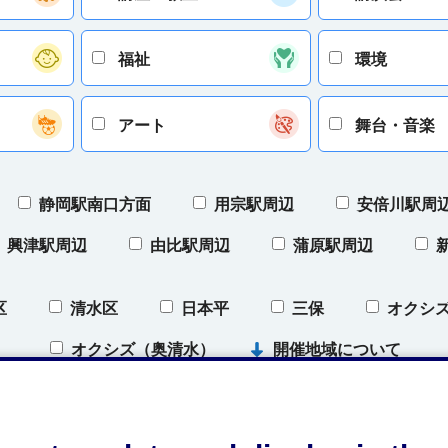
福祉
環境
アート
舞台・音楽
静岡駅南口方面
用宗駅周辺
安倍川駅周
興津駅周辺
由比駅周辺
蒲原駅周辺
区
清水区
日本平
三保
オクシ
）
オクシズ（奥清水）
開催地域について
条件をクリア