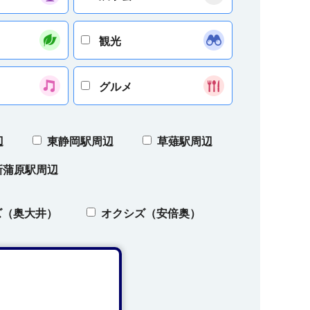
観光
グルメ
辺
東静岡駅周辺
草薙駅周辺
新蒲原駅周辺
ズ（奥大井）
オクシズ（安倍奥）