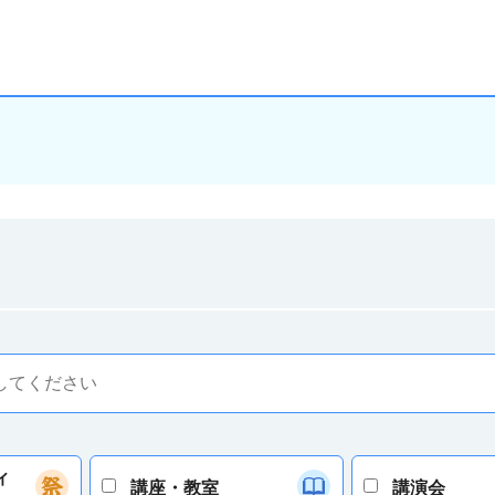
ィ
講座・教室
講演会