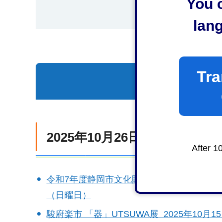
You c
lan
Tra
一覧を表示
2025年10月26日（日曜日）
After 1
令和7年度静岡市文化財特別公開（小島陣屋御殿 
（日曜日）
駿府楽市 「器」UTSUWA展 2025年10月