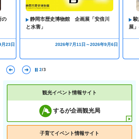
所の
静岡市歴史博物館 企画展「安倍川
駿
と水害」
展」
9月23日
2026年7月11日～2026年9月6日
前のスライドを表示
次のスライドを表示
2
/
3
観光イベント情報サイト
するが企画観光局
子育てイベント情報サイト