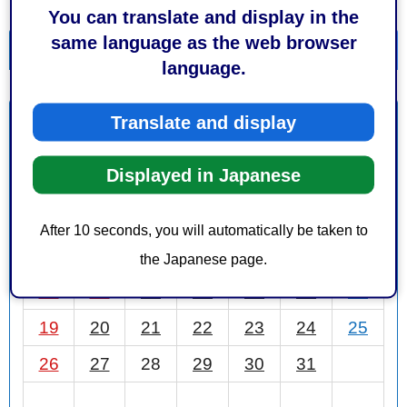
You can translate and display in the
same language as the web browser
一覧を表示
カレンダーを表示
language.
Translate and display
10月
前月
2025年
次月
Displayed in Japanese
日
月
火
水
木
金
土
1
2
3
4
After 10 seconds, you will automatically be taken to
5
6
7
8
9
10
11
the Japanese page.
12
13
14
15
16
17
18
19
20
21
22
23
24
25
26
27
28
29
30
31