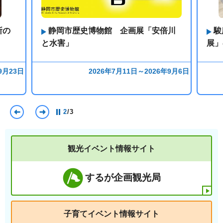
所の
静岡市歴史博物館 企画展「安倍川
駿
と水害」
展」
9月23日
2026年7月11日～2026年9月6日
前のスライドを表示
次のスライドを表示
2
/
3
観光イベント情報サイト
するが企画観光局
子育てイベント情報サイト