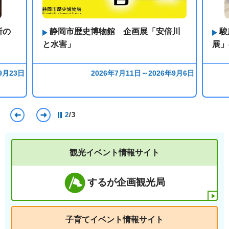
所の
静岡市歴史博物館 企画展「安倍川
駿
と水害」
展」
9月23日
2026年7月11日～2026年9月6日
前のスライドを表示
次のスライドを表示
2
/
3
観光イベント情報サイト
するが企画観光局
子育てイベント情報サイト