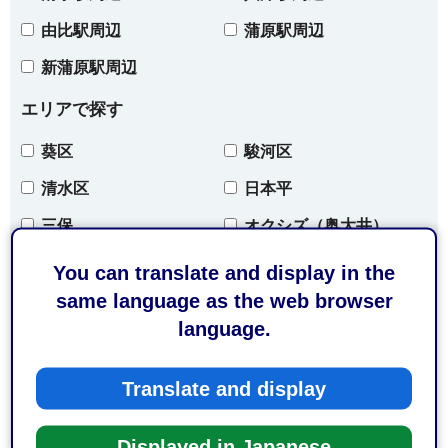
由比駅周辺
蒲原駅周辺
新蒲原駅周辺
エリアで探す
葵区
駿河区
清水区
日本平
三保
オクシズ（奥大井）
オクシズ（安倍奥）
オクシズ（奥藁科）
You can translate and display in the
same language as the web browser
オクシズ（奥清水）
開催地域について
language.
条件をクリア
Translate and display
Displayed in Japanese