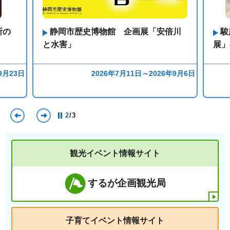
所の
静岡市歴史博物館 企画展「安倍川
駿
と水害」
展」
9月23日
2026年7月11日～2026年9月6日
前のスライドを表示
次のスライドを表示
2
/
3
観光イベント情報サイト
するが企画観光局
子育てイベント情報サイト