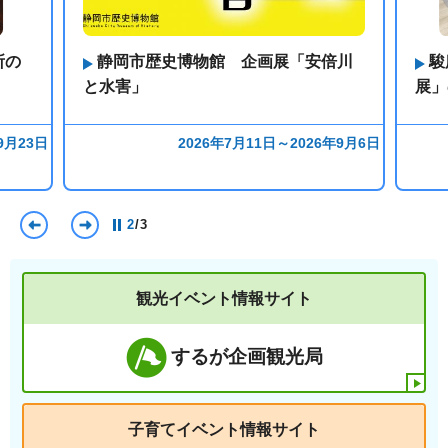
所の
静岡市歴史博物館 企画展「安倍川
駿
と水害」
展」
9月23日
2026年7月11日～2026年9月6日
前のスライドを表示
次のスライドを表示
2
/
3
観光イベント情報サイト
するが企画観光局
子育てイベント情報サイト