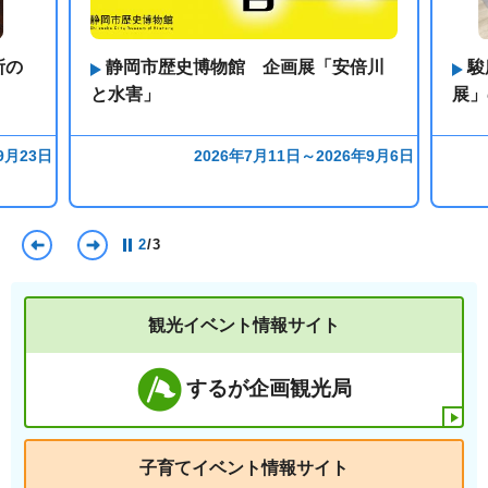
所の
静岡市歴史博物館 企画展「安倍川
駿
と水害」
展」
9月23日
2026年7月11日～2026年9月6日
前のスライドを表示
次のスライドを表示
2
/
3
観光イベント情報サイト
するが企画観光局
子育てイベント情報サイト