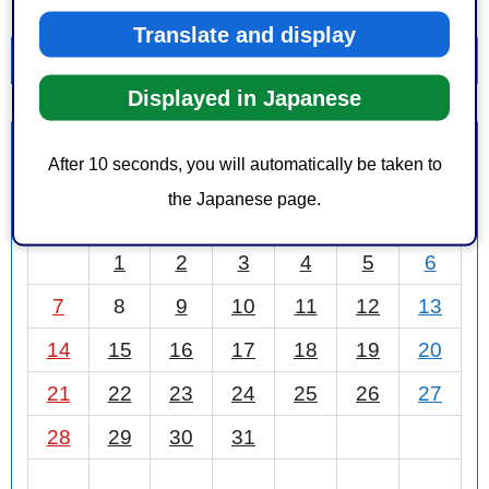
Translate and display
一覧を表示
カレンダーを表示
Displayed in Japanese
12月
前月
2025年
次月
After 10 seconds, you will automatically be taken to
the Japanese page.
日
月
火
水
木
金
土
1
2
3
4
5
6
7
8
9
10
11
12
13
14
15
16
17
18
19
20
21
22
23
24
25
26
27
28
29
30
31