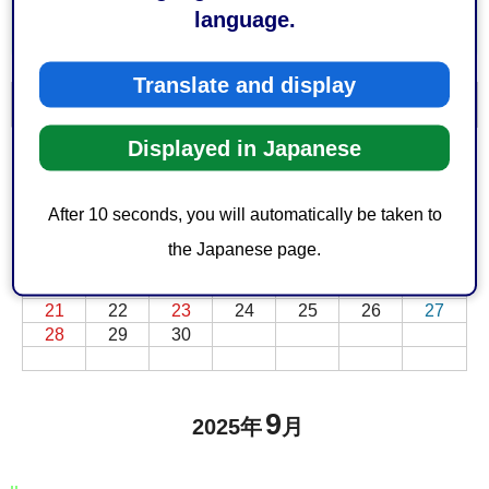
language.
Translate and display
一覧を表示
カレンダーを表示
Displayed in Japanese
前月
次月
9月
2025年
日
月
火
水
木
金
土
After 10 seconds, you will automatically be taken to
2
1
3
4
5
6
the Japanese page.
7
8
9
10
11
12
13
14
15
16
17
18
19
20
21
22
23
24
25
26
27
28
29
30
9
2025年
月