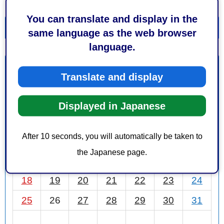
You can translate and display in the
一覧を表示
カレンダーを表示
same language as the web browser
language.
1月
前月
2026年
次月
Translate and display
日
月
火
水
木
金
土
Displayed in Japanese
1
2
3
After 10 seconds, you will automatically be taken to
4
5
6
7
8
9
10
the Japanese page.
11
12
13
14
15
16
17
18
19
20
21
22
23
24
25
26
27
28
29
30
31