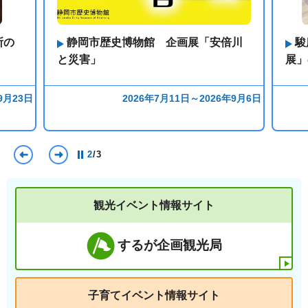
所の
静岡市歴史博物館 企画展「安倍川
駿
と災害」
展」
9月23日
2026年7月11日～2026年9月6日
前のスライドを表示
次のスライドを表示
2
/
3
観光イベント情報サイト
するが企画観光局
子育てイベント情報サイト