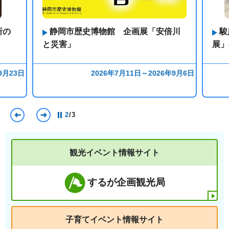
所の
静岡市歴史博物館 企画展「安倍川
駿
と災害」
展」
9月23日
2026年7月11日～2026年9月6日
前のスライドを表示
次のスライドを表示
2
/
3
観光イベント情報サイト
するが企画観光局
子育てイベント情報サイト