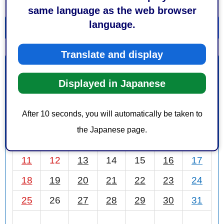
same language as the web browser
language.
一覧を表示
カレンダーを表示
Translate and display
1月
前月
2026年
次月
Displayed in Japanese
日
月
火
水
木
金
土
After 10 seconds, you will automatically be taken to
1
2
3
the Japanese page.
4
5
6
7
8
9
10
11
12
13
14
15
16
17
18
19
20
21
22
23
24
25
26
27
28
29
30
31