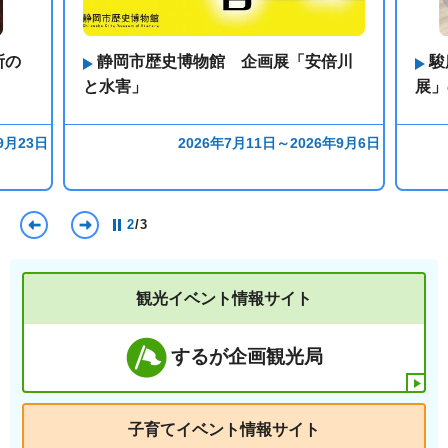
所の
静岡市歴史博物館 企画展「安倍川
駿
と水害」
展」
9月23日
2026年7月11日～2026年9月6日
前のスライドを表示
次のスライドを表示
2
/
3
観光イベント情報サイト
するが企画観光局
子育てイベント情報サイト