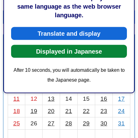
same language as the web browser
language.
一覧を表示
カレンダーを表示
Translate and display
1月
前月
2026年
次月
Displayed in Japanese
日
月
火
水
木
金
土
After 10 seconds, you will automatically be taken to
1
2
3
the Japanese page.
4
5
6
7
8
9
10
11
12
13
14
15
16
17
18
19
20
21
22
23
24
25
26
27
28
29
30
31