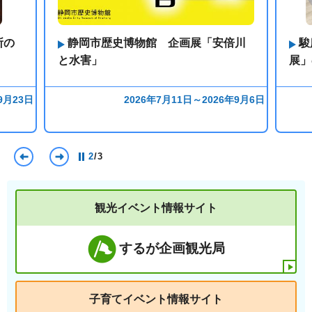
所の
静岡市歴史博物館 企画展「安倍川
駿
と水害」
展」
9月23日
2026年7月11日～2026年9月6日
前のスライドを表示
次のスライドを表示
2
/
3
観光イベント情報サイト
するが企画観光局
子育てイベント情報サイト