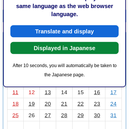
same language as the web browser
language.
一覧を表示
カレンダーを表示
Translate and display
1月
前月
2026年
次月
Displayed in Japanese
日
月
火
水
木
金
土
After 10 seconds, you will automatically be taken to
1
2
3
the Japanese page.
4
5
6
7
8
9
10
11
12
13
14
15
16
17
18
19
20
21
22
23
24
25
26
27
28
29
30
31