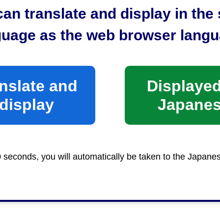
an translate and display in th
guage as the web browser langu
nslate and
Displayed
display
Japane
0 seconds, you will automatically be taken to the Japane
日（火曜日）から2026年2月24日（火曜日）
う」 2026年1月31日（土曜日）