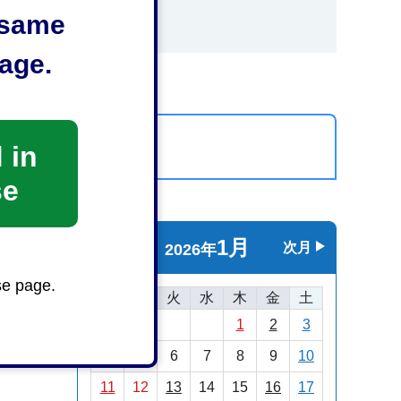
e same
age.
カレンダーを表示
 in
se
1月
前月
次月
2026年
se page.
日
月
火
水
木
金
土
1
2
3
4
5
6
7
8
9
10
11
12
13
14
15
16
17