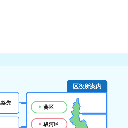
区役所案内
連絡先
葵区
駿河区
ス