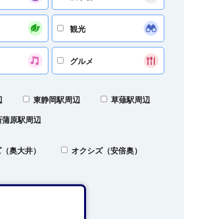
観光
グルメ
辺
東静岡駅周辺
草薙駅周辺
新蒲原駅周辺
ズ（奥大井）
オクシズ（安倍奥）