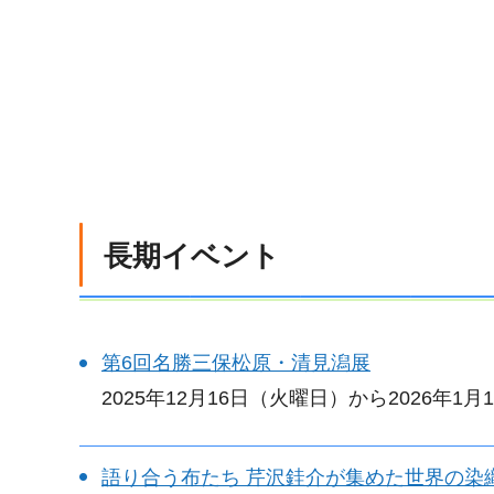
長期イベント
第6回名勝三保松原・清見潟展
2025年12月16日（火曜日）から2026年1
語り合う布たち 芹沢銈介が集めた世界の染