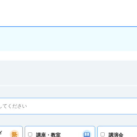
ィ
講座・教室
講演会