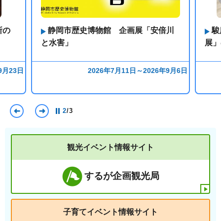
所の
静岡市歴史博物館 企画展「安倍川
駿
と水害」
展」
9月23日
2026年7月11日～2026年9月6日
前のスライドを表示
次のスライドを表示
2
/
3
観光イベント情報サイト
するが企画観光局
子育てイベント情報サイト