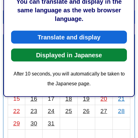
You can translate and display in the
same language as the web browser
一覧を表示
カレンダーを表示
language.
Translate and display
3月
前月
2026年
次月
Displayed in Japanese
日
月
火
水
木
金
土
After 10 seconds, you will automatically be taken to
1
2
3
4
5
6
7
the Japanese page.
8
9
10
11
12
13
14
15
16
17
18
19
20
21
22
23
24
25
26
27
28
29
30
31