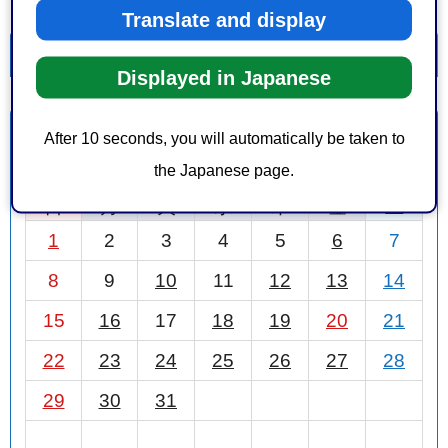
Translate and display
一覧を表示
カレンダーを表示
Displayed in Japanese
3月
After 10 seconds, you will automatically be taken to
前月
2026年
次月
the Japanese page.
日
月
火
水
木
金
土
1
2
3
4
5
6
7
8
9
10
11
12
13
14
15
16
17
18
19
20
21
22
23
24
25
26
27
28
29
30
31