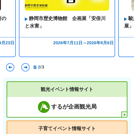
所の
静岡市歴史博物館 企画展「安倍川
駿
と水害」
展」
9月23日
2026年7月11日～2026年9月6日
前のスライドを表示
次のスライドを表示
2
/
3
観光イベント情報サイト
するが企画観光局
子育てイベント情報サイト