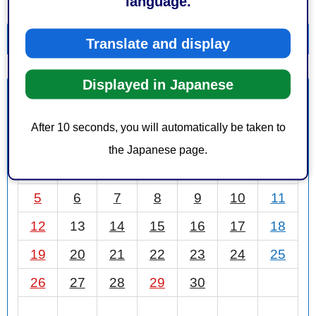
language.
一覧を表示
カレンダーを表示
Translate and display
Displayed in Japanese
4月
前月
2026年
次月
After 10 seconds, you will automatically be taken to
日
月
火
水
木
金
土
the Japanese page.
1
2
3
4
5
6
7
8
9
10
11
12
13
14
15
16
17
18
19
20
21
22
23
24
25
26
27
28
29
30