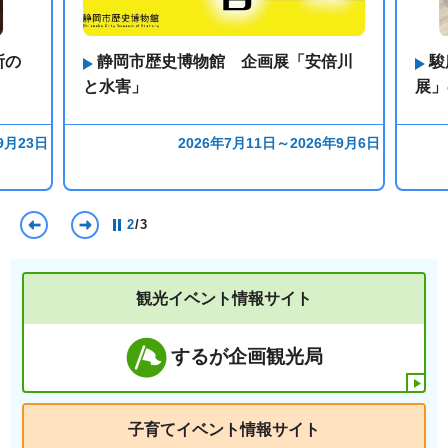
所の
静岡市歴史博物館 企画展「安倍川
駿
と水害」
展」
9月23日
2026年7月11日～2026年9月6日
前のスライドを表示
次のスライドを表示
2
/
3
観光イベント情報サイト
するが企画観光局
子育てイベント情報サイト