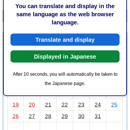
You can translate and display in the
same language as the web browser
一覧を表示
カレンダーを表示
language.
Translate and display
7月
前月
2026年
次月
Displayed in Japanese
日
月
火
水
木
金
土
1
2
3
4
After 10 seconds, you will automatically be taken to
5
6
7
8
9
10
11
the Japanese page.
12
13
14
15
16
17
18
19
20
21
22
23
24
25
26
27
28
29
30
31