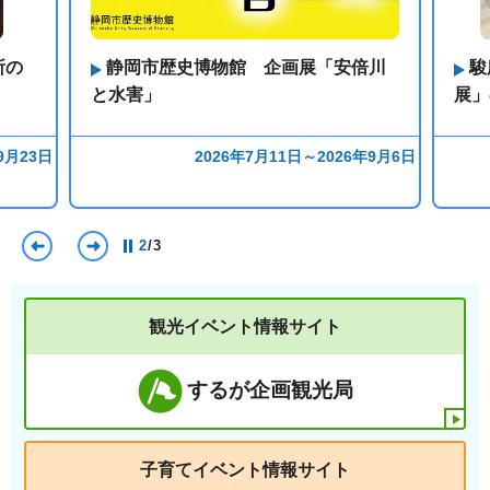
所の
静岡市歴史博物館 企画展「安倍川
駿
と水害」
展」
9月23日
2026年7月11日～2026年9月6日
前のスライドを表示
次のスライドを表示
2
/
3
観光イベント情報サイト
するが企画観光局
子育てイベント情報サイト