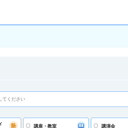
ィ
講座・教室
講演会