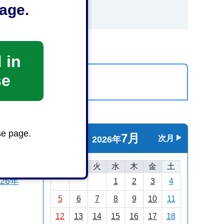
age.
 in
se
カレンダーを表示
se page.
7月
前月
次月
2026年
日
月
火
水
木
金
土
26年
1
2
3
4
5
6
7
8
9
10
11
12
13
14
15
16
17
18