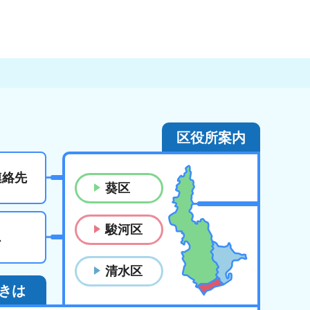
区役所案内
連絡先
葵区
駿河区
ス
清水区
きは