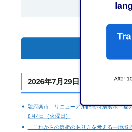
lan
Tra
一覧を表示
After 1
2026年7月29日（水曜日）
駿府楽市 リニューアル記念特別展示「夏の彩
8月4日（火曜日）
「これからの透析のあり方を考える―地域で寄