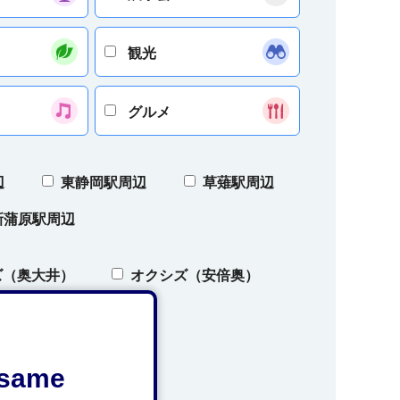
観光
グルメ
辺
東静岡駅周辺
草薙駅周辺
新蒲原駅周辺
ズ（奥大井）
オクシズ（安倍奥）
e same