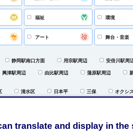
福祉
環境
アート
舞台・音楽
静岡駅南口方面
用宗駅周辺
安倍川駅周
興津駅周辺
由比駅周辺
蒲原駅周辺
区
清水区
日本平
三保
オクシ
）
オクシズ（奥清水）
開催地域について
an translate and display in th
条件をクリア