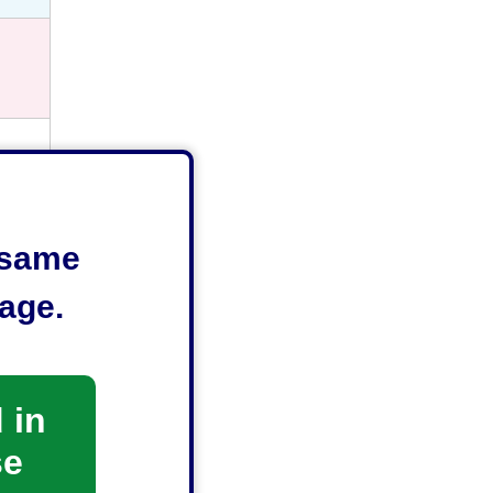
e same
age.
 in
se