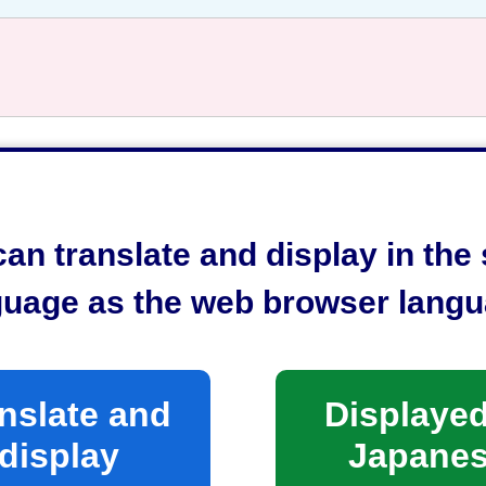
an translate and display in th
guage as the web browser langu
仮称）静岡市模型の世界首都条例」検討会
nslate and
Displayed
display
Japane