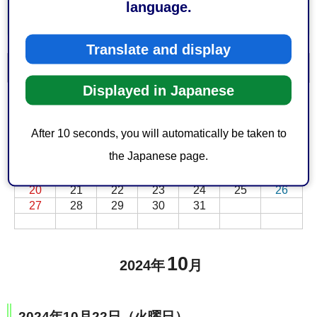
language.
Translate and display
一覧を表示
カレンダーを表示
Displayed in Japanese
前月
次月
10月
2024年
日
月
火
水
木
金
土
After 10 seconds, you will automatically be taken to
1
2
3
4
5
the Japanese page.
6
7
8
9
10
11
12
13
14
15
16
17
18
19
20
21
22
23
24
25
26
27
28
29
30
31
10
2024年
月
2024年10月22日（火曜日）