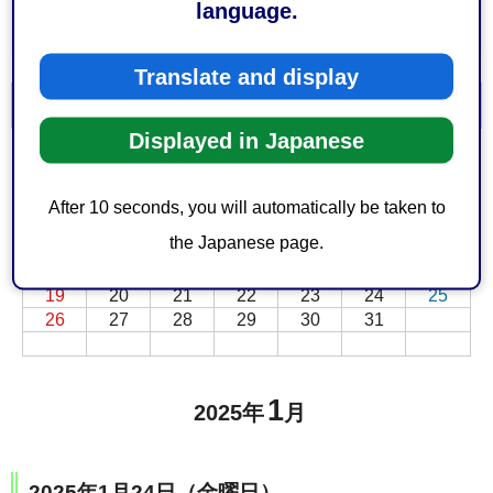
language.
Translate and display
一覧を表示
カレンダーを表示
Displayed in Japanese
前月
次月
1月
2025年
日
月
火
水
木
金
土
After 10 seconds, you will automatically be taken to
1
2
3
4
the Japanese page.
5
6
7
8
9
10
11
12
13
14
15
16
17
18
19
20
21
22
23
24
25
26
27
28
29
30
31
1
2025年
月
2025年1月24日（金曜日）