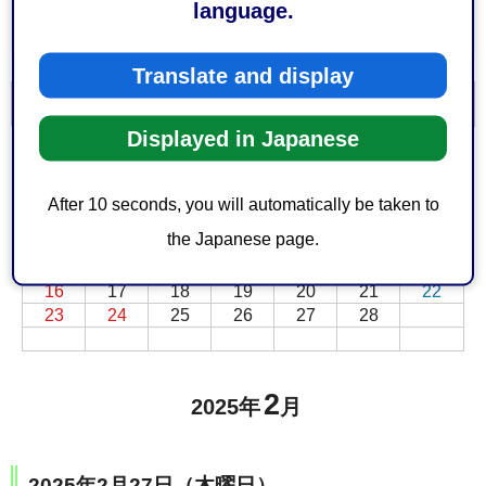
language.
Translate and display
一覧を表示
カレンダーを表示
Displayed in Japanese
前月
次月
2月
2025年
日
月
火
水
木
金
土
After 10 seconds, you will automatically be taken to
1
the Japanese page.
2
3
4
5
6
7
8
9
10
11
12
13
14
15
16
17
18
19
20
21
22
23
24
25
26
27
28
2
2025年
月
2025年2月27日（木曜日）