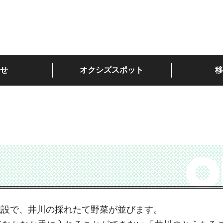
深い。
せ
オクシズスポット
移
施設で、井川の採れたて野菜が並びます。