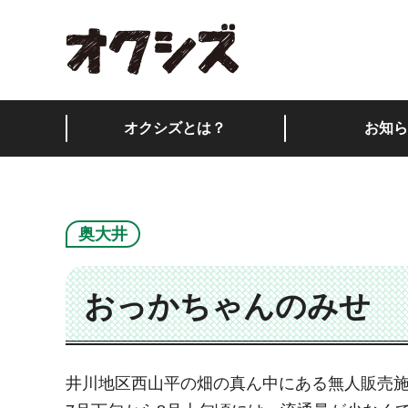
オクシズ 静岡は奥が
オクシズとは？
お知ら
奥大井
おっかちゃんのみせ
井川地区西山平の畑の真ん中にある無人販売