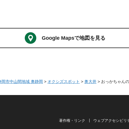
Google Mapsで地図を見る
 静岡市中山間地域 奥静岡
>
オクシズスポット
>
奥大井
> おっかちゃん
著作権・リンク
ウェブアクセシビリ
は奥が深い。