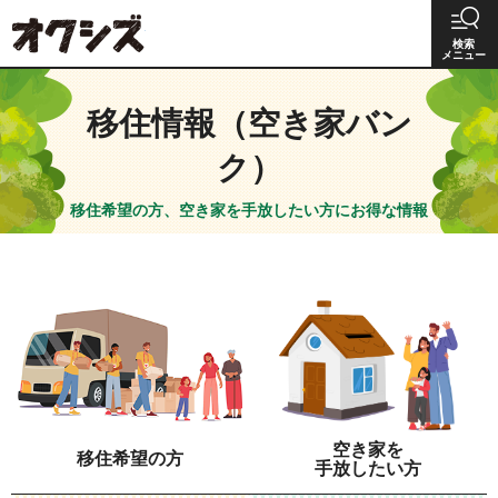
オクシズ 静岡は奥が深い。
検索
メニュー
移住情報（空き家バン
ク）
移住希望の方、空き家を手放したい方にお得な情報
空き家を
移住希望の方
手放したい方