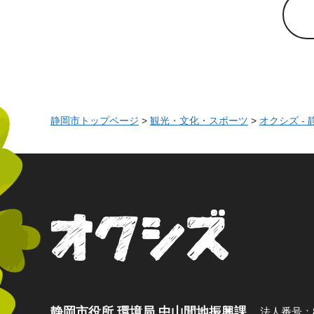
静岡市トップページ
>
観光・文化・スポーツ
>
オクシズ -
オクシズ 静岡
静岡市役所 環境局 中山間地振興課
法人番号：80