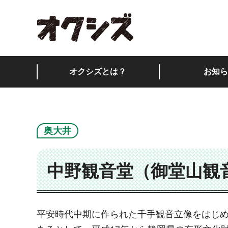
オクシズ 静岡は奥が
オクシズとは？
お知ら
奥大井
中野観音堂（御堂山観
平安時代中期に作られた千手観音立像をはじめ