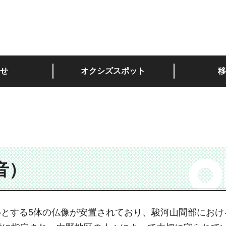
深い。
せ
オクシズスポット
移
音）
とする5体の仏像が安置されており、駿河山間部におけ