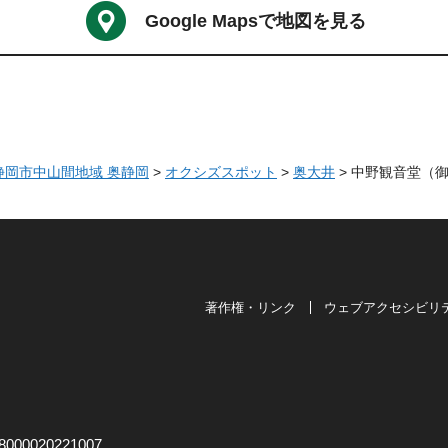
Google Mapsで地図を見る
 静岡市中山間地域 奥静岡
>
オクシズスポット
>
奥大井
> 中野観音堂（
著作権・リンク
ウェブアクセシビリ
は奥が深い。
00020221007