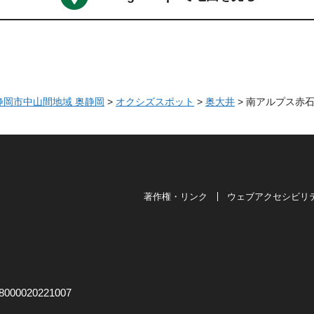
 静岡市中山間地域 奥静岡
>
オクシズスポット
>
奥大井
> 南アルプス赤
著作権・リンク
ウェブアクセシビリ
は奥が深い。
00020221007