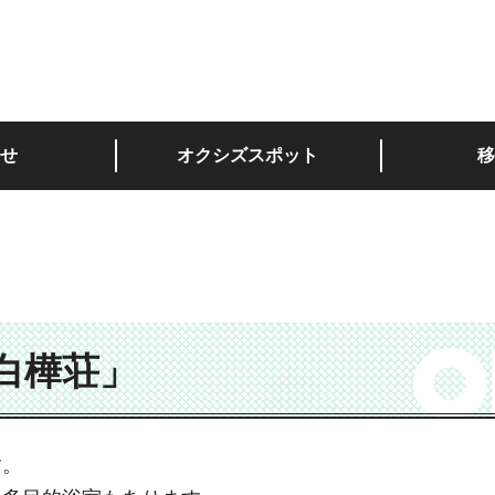
深い。
せ
オクシズスポット
移
白樺荘」
す。