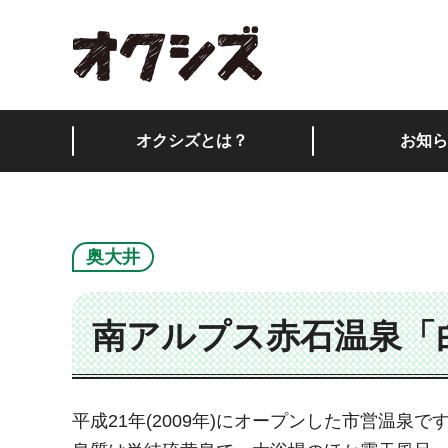
オクシズ 静岡は奥が
オクシズとは？
お知ら
奥大井
南アルプス赤石温泉「
平成21年(2009年)にオープンした市営温泉で