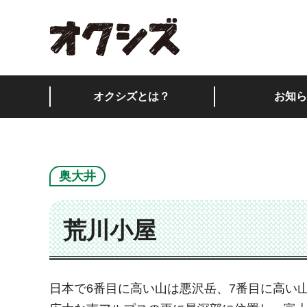
オクシズ 静岡は奥が
オクシズとは？
お知ら
奥大井
荒川小屋
日本で6番目に高い山は悪沢岳、7番目に高い