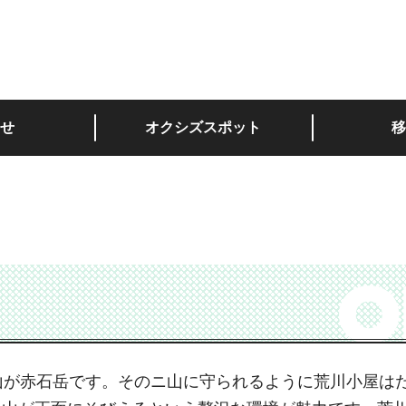
深い。
せ
オクシズスポット
移
山が赤石岳です。そのニ山に守られるように荒川小屋は