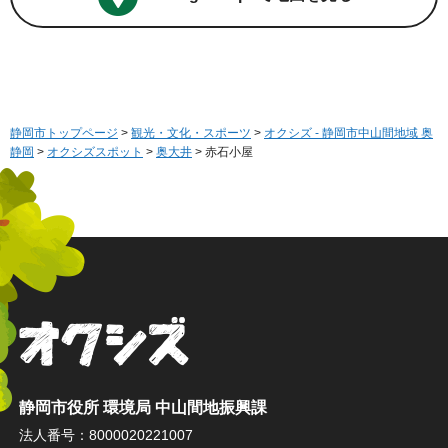
静岡市トップページ
>
観光・文化・スポーツ
>
オクシズ - 静岡市中山間地域 奥
静岡
>
オクシズスポット
>
奥大井
> 赤石小屋
オクシズ 静岡は奥が深い。
静岡市役所 環境局 中山間地振興課
法人番号：8000020221007