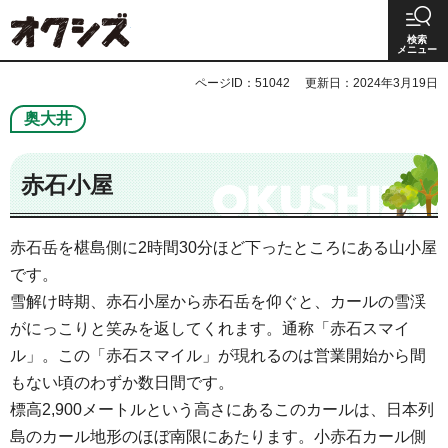
オクシズ 静岡は奥が深い。
検索
メニュー
ページID：51042
更新日：2024年3月19日
奥大井
赤石小屋
赤石岳を椹島側に2時間30分ほど下ったところにある山小屋
です。
雪解け時期、赤石小屋から赤石岳を仰ぐと、カールの雪渓
がにっこりと笑みを返してくれます。通称「赤石スマイ
ル」。この「赤石スマイル」が現れるのは営業開始から間
もない頃のわずか数日間です。
標高2,900メートルという高さにあるこのカールは、日本列
島のカール地形のほぼ南限にあたります。小赤石カール側