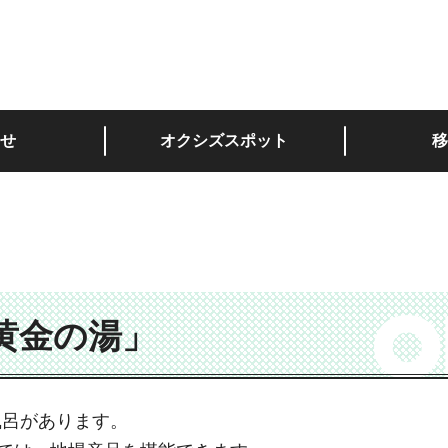
深い。
せ
オクシズスポット
移
黄金の湯」
風呂があります。