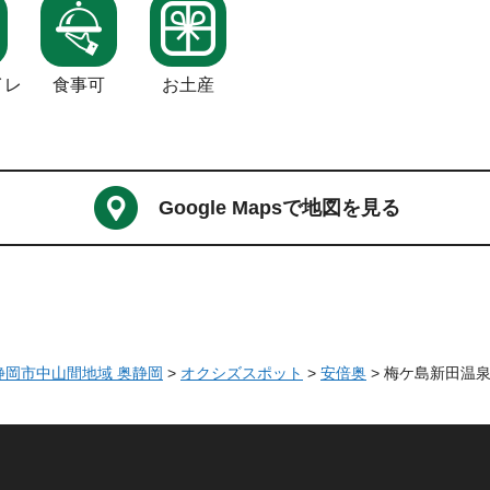
イレ
食事可
お土産
Google Mapsで地図を見る
 静岡市中山間地域 奥静岡
>
オクシズスポット
>
安倍奥
> 梅ケ島新田温