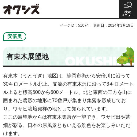
オクシズ 静岡は奥が深い。
検索
メニュー
ページID：51074
更新日：2024年3月19日
安倍奥
有東木展望地
有東木（うとうぎ）地区は、静岡市街から安倍川に沿って
30キロメートル北上、支流の有東木沢に沿って3キロメート
ル上ると標高500から600メートル、北と東西の三方を山に
囲まれた扇形の地形に70数戸が集まり集落を形成してお
り、ワサビ栽培発祥の地として知られています。
ここの展望地からは有東木集落が一望でき、ワサビ田や茶
畑が彩る、日本の原風景ともいえる景色をお楽しみいただ
けます。