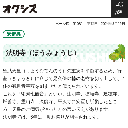
オクシズ 静岡は奥が深い。
検索
メニュー
ページID：51081
更新日：2024年3月19日
安倍奥
法明寺（ほうみょうじ）
聖武天皇（しょうむてんのう）の重病を平癒するため、行
基（ぎょうき）に命じて足久保の楠の老樹を切り出して、7
体の観世音菩薩を刻ませたと伝えられています。
これを「駿河七観音」といい、法明寺、徳願寺、建穂寺、
増善寺、霊山寺、久能寺、平沢寺に安置し祈願したとこ
ろ、天皇のご病気が治ったとの言い伝えがあります。
法明寺では、6年に一度お祭りが開催されます。