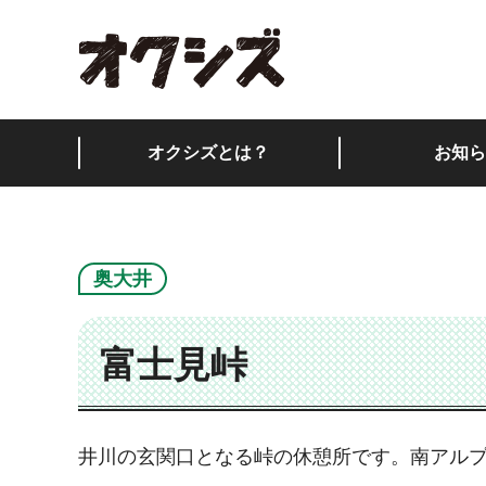
オクシズ 静岡は奥が
オクシズとは？
お知ら
奥大井
富士見峠
井川の玄関口となる峠の休憩所です。南アル