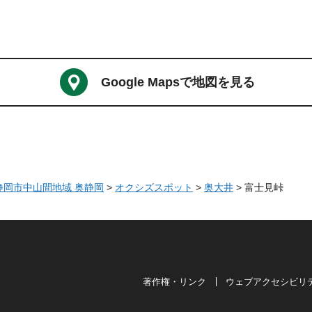
Google Mapsで地図を見る
 静岡市中山間地域 奥静岡
>
オクシズスポット
>
奥大井
> 富士見峠
著作権・リンク
ウェブアクセシビリ
は奥が深い。