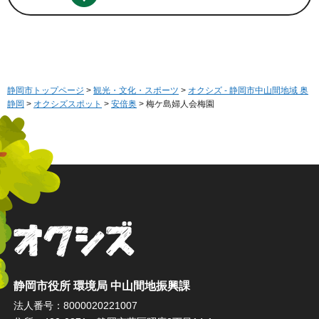
静岡市トップページ
>
観光・文化・スポーツ
>
オクシズ - 静岡市中山間地域 奥
静岡
>
オクシズスポット
>
安倍奥
> 梅ケ島婦人会梅園
オクシズ 静岡は奥が深い。
静岡市役所 環境局 中山間地振興課
法人番号：8000020221007