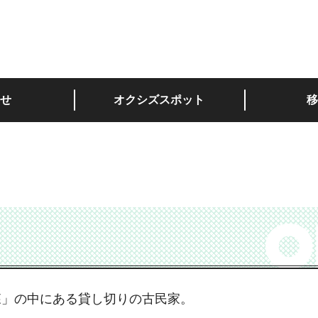
深い。
せ
オクシズスポット
移
森」の中にある貸し切りの古民家。