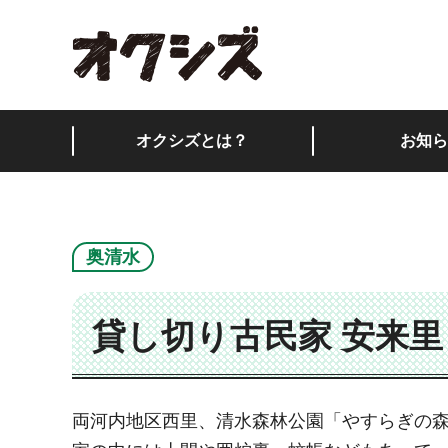
オクシズ 静岡は奥が
オクシズとは？
お知ら
奥清水
貸し切り古民家 安来里
両河内地区西里、清水森林公園「やすらぎの