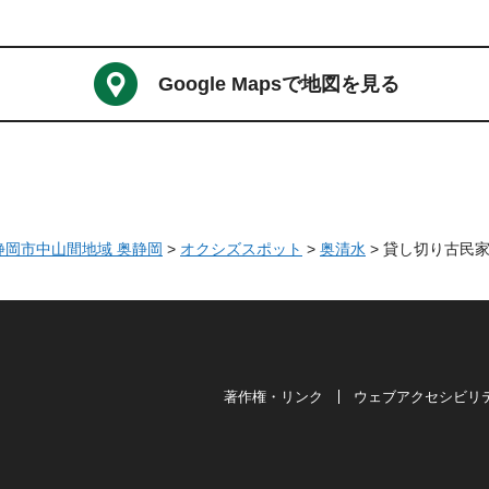
Google Mapsで地図を見る
 静岡市中山間地域 奥静岡
>
オクシズスポット
>
奥清水
> 貸し切り古民家
著作権・リンク
ウェブアクセシビリ
は奥が深い。