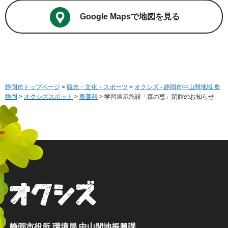
Google Mapsで地図を見る
静岡市トップページ
>
観光・文化・スポーツ
>
オクシズ - 静岡市中山間地域 奥
静岡
>
オクシズスポット
>
奥藁科
> 学習展示施設「森の恵」閉館のお知らせ
オクシズ 静岡は奥が深い。
静岡市役所 環境局 中山間地振興課