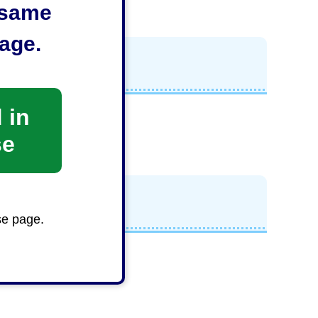
e same
age.
 in
se
se page.