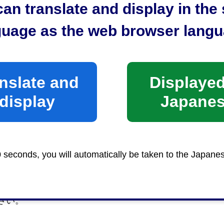
an translate and display in th
guage as the web browser langu
nslate and
Displayed
display
Japane
0 seconds, you will automatically be taken to the Japane
さい。