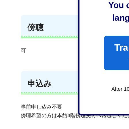
You c
lan
傍聴
Tra
可
申込み
After 1
事前申し込み不要
傍聴希望の方は本館4階傍聴受付へお越しくだ