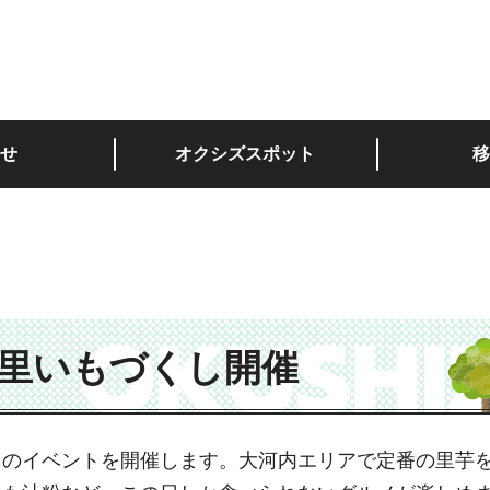
深い。
せ
オクシズスポット
移
士の里いもづくし開催
」のイベントを開催します。大河内エリアで定番の里芋