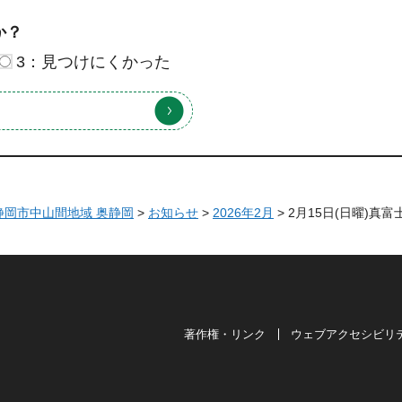
か？
3：見つけにくかった
 静岡市中山間地域 奥静岡
>
お知らせ
>
2026年2月
> 2月15日(日曜)真
著作権・リンク
ウェブアクセシビリ
は奥が深い。