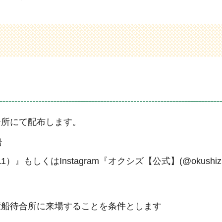
合所にて配布します。
船
1）』もしくはInstagram『オクシズ【公式】(@okushi
渡船待合所に来場することを条件とします