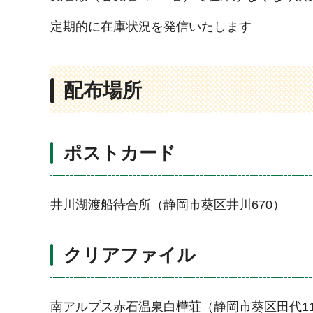
定期的に在庫状況を発信いたします
配布場所
ポストカード
井川湖渡船待合所（静岡市葵区井川670）
クリアファイル
南アルプス赤石温泉白樺荘（静岡市葵区田代111