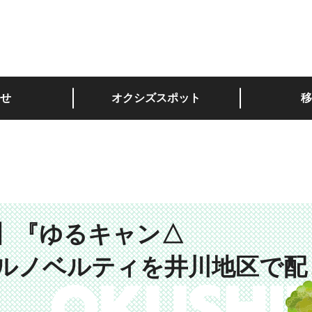
深い。
せ
オクシズスポット
移
】『ゆるキャン△
ジナルノベルティを井川地区で配