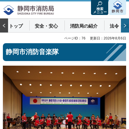
静岡市消防局
検索
静岡市
メニュー
トップ
安全・安心
消防局の紹介
法令・制
ページID：76
更新日：2026年8月6日
静岡市消防音楽隊