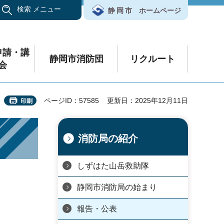
検索
メニュー
静岡市
ホームページ
申請・講
静岡市消防団
リクルート
会
ページID：57585
更新日：2025年12月11日
印刷
消防局の紹介
しずはた山岳救助隊
静岡市消防局の始まり
報告・公表