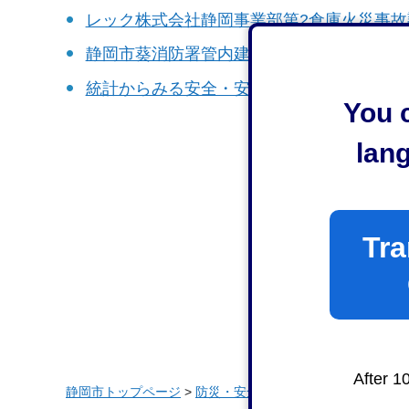
レック株式会社静岡事業部第2倉庫火災事
静岡市葵消防署管内建物火災事故を受け消
統計からみる安全・安心なまちづくり【令
You c
lan
Tra
After 1
静岡市トップページ
>
防災・安全
>
静岡市消防局
>
消防局