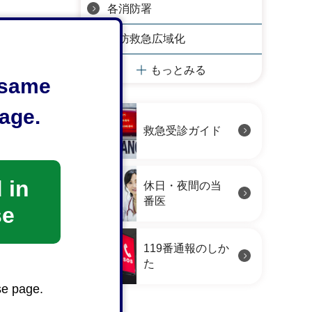
各消防署
消防救急広域化
もっとみる
e same
age.
救急受診ガイド
 in
休日・夜間の当
番医
se
119番通報のしか
た
se page.