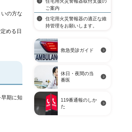
住宅用火災警報器取付支援の
ご案内
まいの方な
住宅用火災警報器の適正な維
持管理をお願いします。
で定める日
救急受診ガイド
休日・夜間の当
番医
を早期に知
119番通報のしか
。
た