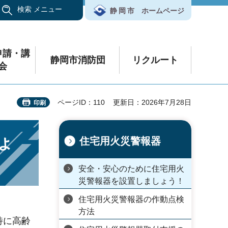
検索
メニュー
静岡市
ホームページ
申請・講
静岡市消防団
リクルート
会
ページID：110
更新日：2026年7月28日
印刷
ょ
住宅用火災警報器
安全・安心のために住宅用火
災警報器を設置しましょう！
住宅用火災警報器の作動点検
方法
特に高齢