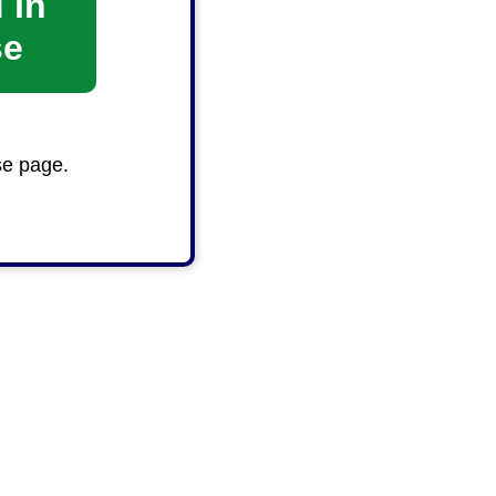
 in
se
se page.