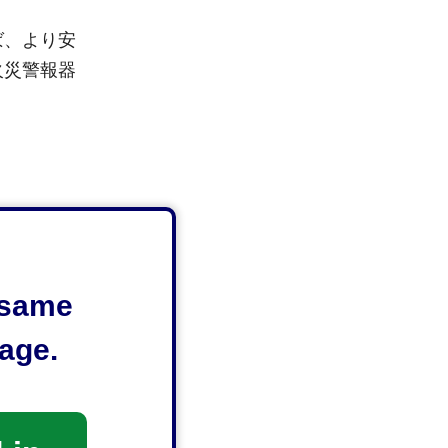
ば、より安
火災警報器
e same
age.