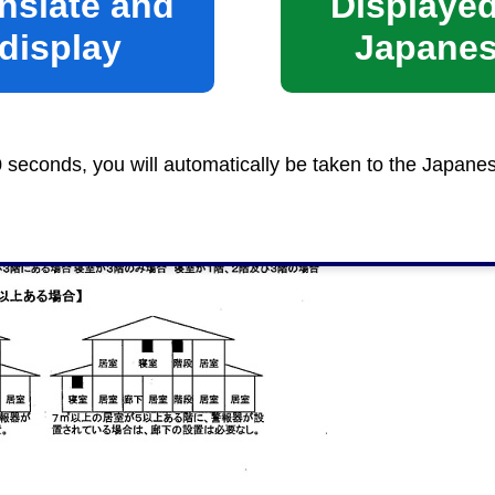
nslate and
Displayed
display
Japane
0 seconds, you will automatically be taken to the Japane