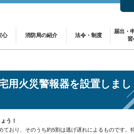
届出・
安心
消防局の紹介
法令・制度
習
宅用火災警報器を設置しまし
しょう！
めており、そのうち約5割は逃げ遅れによるものです。