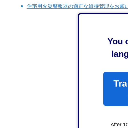
住宅用火災警報器の適正な維持管理をお願
You c
lan
Tra
After 1