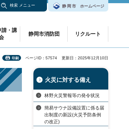
検索
メニュー
静岡市
ホームページ
申請・講
静岡市消防団
リクルート
会
ページID：57574
更新日：2025年12月10日
印刷
火災に対する備え
林野火災警報等の発令状況
簡易サウナ設備設置に係る届
出制度の新設(火災予防条例
の改正)