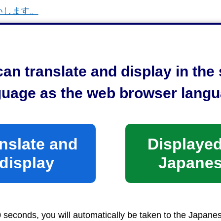
いします。
an translate and display in th
guage as the web browser langu
nslate and
Displayed
display
Japane
0 seconds, you will automatically be taken to the Japane