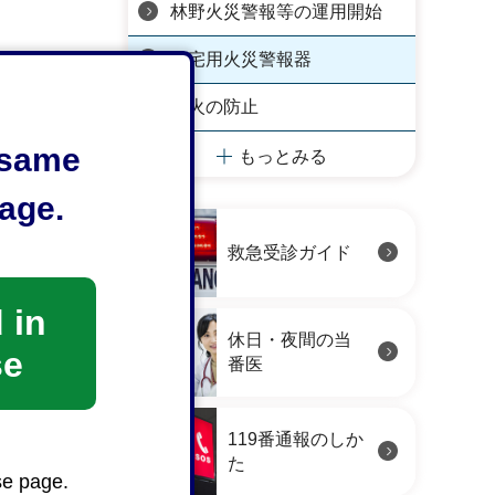
林野火災警報等の運用開始
住宅用火災警報器
出火の防止
e same
もっとみる
age.
救急受診ガイド
 in
休日・夜間の当
se
番医
119番通報のしか
た
se page.